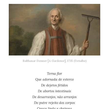
Balthasar Denner [A Gardener], 1735 (Detalhe)
Terna flor
Que adornada de esterco
De dejetos fétidos
De abortos intestinais
De desarranjos, não arranjos
Do putre rejeito dos corpos
Cresce linda e cheirosa