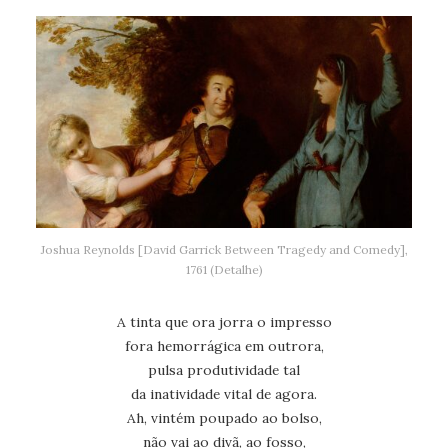
Joshua Reynolds [David Garrick Between Tragedy and Comedy],
1761 (Detalhe)
A tinta que ora jorra o impresso
fora hemorrágica em outrora,
pulsa produtividade tal
da inatividade vital de agora.
Ah, vintém poupado ao bolso,
não vai ao divã, ao fosso,