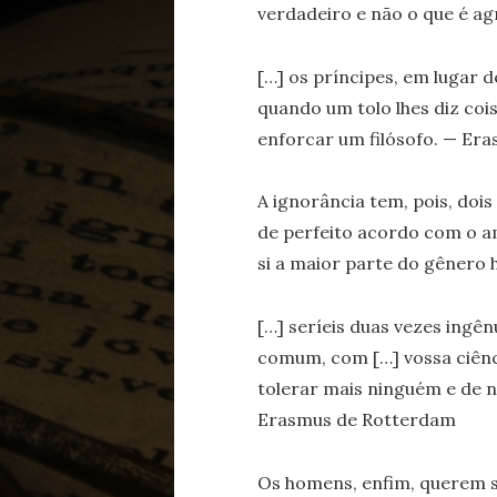
verdadeiro e não o que é a
[…] os príncipes, em lugar 
quando um tolo lhes diz coi
enforcar um filósofo. — Er
A ignorância tem, pois, dois
de perfeito acordo com o a
si a maior parte do gêner
[…] seríeis duas vezes ingên
comum, com […] vossa ciênci
tolerar mais ninguém e de 
Erasmus de Rotterdam
Os homens, enfim, querem s