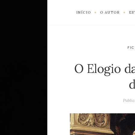
INÍCIO
O AUTOR
ES
FI
O Elogio d
d
Publi