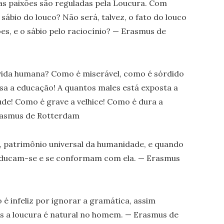
 as paixões são reguladas pela Loucura. Com
 sábio do louco? Não será, talvez, o fato do louco
es, e o sábio pelo raciocínio? — Erasmus de
a vida humana? Como é miserável, como é sórdido
a a educação! A quantos males está exposta a
ude! Como é grave a velhice! Como é dura a
rasmus de Rotterdam
, patrimônio universal da humanidade, e quando
educam-se e se conformam com ela. — Erasmus
 é infeliz por ignorar a gramática, assim
is a loucura é natural no homem. — Erasmus de