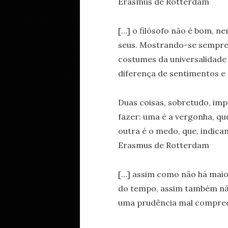
Erasmus de Rotterdam
[…] o filósofo não é bom, ne
seus. Mostrando-se sempre 
costumes da universalidade 
diferença de sentimentos e
Duas coisas, sobretudo, im
fazer: uma é a vergonha, qu
outra é o medo, que, indican
Erasmus de Rotterdam
[…] assim como não há maio
do tempo, assim também não
uma prudência mal compree