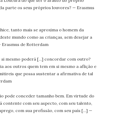
 à Loucura do que ser o arauto do próprio
oda parte os seus próprios louvores? — Erasmus
elhice, tanto mais se aproxima o homem da
ai deste mundo como as crianças, sem desejar a
 — Erasmus de Rotterdam
 si mesmo poderá […] concordar com outro?
ria aos outros quem tem em si mesmo a aflição e
itireis que possa sustentar a afirmativa de tal
terdam
rio pode conceder tamanho bem. Em virtude do
tá contente com seu aspecto, com seu talento,
mprego, com sua profissão, com seu país […] —