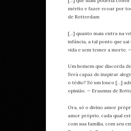
[…] que mais poderia convir
mérito e fazer ecoar por t
de Rotterdam
[…] quanto mais entra na v
infância, a tal ponto que s
vida e sem temer a morte.
Um homem que discorda de
Será capaz de inspirar aleg
o tédio? Só um louco […] adm
opinião. — Erasmus de Rot
Ora, só o divino amor próp
amor próprio, cada qual es
com sua família, com seu e