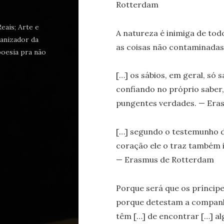
Rotterdam
eais; Arte e
A natureza é inimiga de todo
ganizador da
as coisas não contaminada
oesia pra não
[…] os sábios, em geral, só 
confiando no próprio saber
pungentes verdades. — Era
[…] segundo o testemunho d
coração ele o traz também 
— Erasmus de Rotterdam
Porque será que os príncip
porque detestam a companhi
têm […] de encontrar […] al