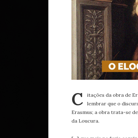
C
itações da obra de E
lembrar que o discu
Erasmus; a obra trata-se d
da Loucura.