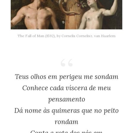
The Fall of Man (1592), by Cornelis Cornelisz. van Haarlem
Teus olhos em perigeu me sondam
Conhece cada víscera de meu
pensamento
Dá nome às quimeras que no peito
rondam
Conta a rota dos pés em