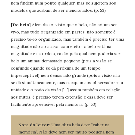
nem findem num ponto qualquer, mas se sujeitem aos
modelos que acabam de ser mencionados. (p. 53)
[Do belo]
Além disso, visto que o belo, não só um ser
vivo, mas tudo organizado em partes, não somente é
preciso tê-lo organizado, mas também é preciso ter uma
magnitude não ao acaso; com efeito, o belo está na
magnitude e na ordem, razão pela qual nem poderia ser
belo um animal demasiado pequeno (pois a visão se
confunde quando se dá próxima de um tempo
imperceptível) nem demasiado grande (pois a visão não
se dá simultaneamente, mas escapam aos observadores a
unidade e o todo da visão […] assim também em relação
aos mitos, é preciso terem extensão e essa deve ser
facilmente apreensível pela memória. (p. 53)
Nota do leitor:
Uma obra bela deve “caber na
memória”. Não deve nem ser muito pequena nem