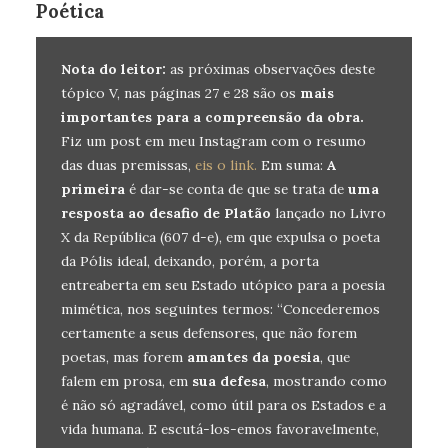
Poética
Nota do leitor:
as próximas observações deste
tópico V, nas páginas 27 e 28 são os
mais
importantes para a compreensão da obra.
Fiz um post em meu Instagram com o resumo
das duas premissas,
eis o link.
Em suma:
A
primeira
é dar-se conta de que se trata de
uma
resposta ao desafio de Platão
lançado no Livro
X da República (607 d-e), em que expulsa o poeta
da Pólis ideal, deixando, porém, a porta
entreaberta em seu Estado utópico para a poesia
mimética, nos seguintes termos: “Concederemos
certamente a seus defensores, que não forem
poetas, mas forem
amantes da poesia
, que
falem em prosa, em
sua defesa
, mostrando como
é não só agradável, como útil para os Estados e a
vida humana. E escutá-los-emos favoravelmente,