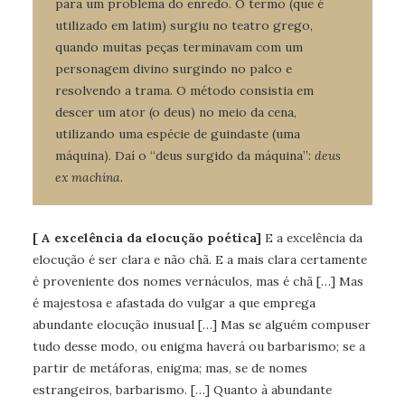
para um problema do enredo. O termo (que é
utilizado em latim) surgiu no teatro grego,
quando muitas peças terminavam com um
personagem divino surgindo no palco e
resolvendo a trama. O método consistia em
descer um ator (o deus) no meio da cena,
utilizando uma espécie de guindaste (uma
máquina). Daí o “deus surgido da máquina”:
deus
ex machina.
[ A excelência da elocução poética]
E a excelência da
elocução é ser clara e não chã. E a mais clara certamente
é proveniente dos nomes vernáculos, mas é chã […] Mas
é majestosa e afastada do vulgar a que emprega
abundante elocução inusual […] Mas se alguém compuser
tudo desse modo, ou enigma haverá ou barbarismo; se a
partir de metáforas, enigma; mas, se de nomes
estrangeiros, barbarismo. […] Quanto à abundante