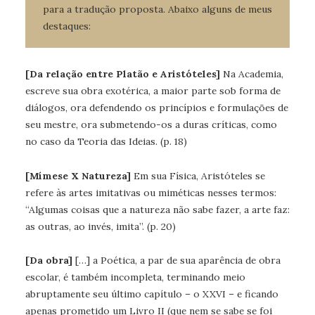
para a tradução proposta. Abaixo alguns de meus
destaques:
[Da relação entre Platão e Aristóteles]
Na Academia,
escreve sua obra exotérica, a maior parte sob forma de
diálogos, ora defendendo os princípios e formulações de
seu mestre, ora submetendo-os a duras críticas, como
no caso da Teoria das Ideias. (p. 18)
[Mímese X Natureza]
Em sua Física, Aristóteles se
refere às artes imitativas ou miméticas nesses termos:
“Algumas coisas que a natureza não sabe fazer, a arte faz:
as outras, ao invés, imita”. (p. 20)
[Da obra]
[…] a Poética, a par de sua aparência de obra
escolar, é também incompleta, terminando meio
abruptamente seu último capítulo – o XXVI – e ficando
apenas prometido um Livro II (que nem se sabe se foi