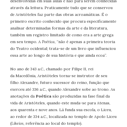
desenvolvidas em suas aulas e não para serem conhecidas
através da leitura. Praticamente tudo que se conservou
de Aristóteles faz parte das obras acroamáticas. É o
primeiro escrito conhecido que procura especificamente
analisar determinadas formas da arte e da literatura,
também um registro limitado de como era a arte grega
em seu tempo. A
Poética
, “não é apenas a primeira teoria
do Teatro ocidental; trata-se de um livro que influenciou
essa arte ao longo de sua história e que ainda ecoa”.
No ano de 343 a.C., chamado por Filipe II, rei
da Macedônia, Aristóteles torna-se instrutor de seu
filho Alexandre, futuro sucessor do reino, função que
exerceu até 336 a.C., quando Alexandre sobe ao trono. As
anotações da
Poética
são produzidas na fase final da
vida de Aristóteles, quando este muda-se para Atenas,
aos quarenta e nove anos. Lá funda sua escola, o Liceu,
ao redor de 334 a.C., localizada no templo de Apolo Liceu
(
Likeios
, referência ao local do templo).