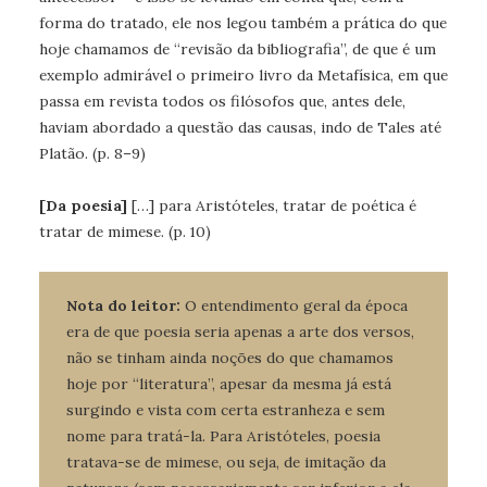
forma do tratado, ele nos legou também a prática do que
hoje chamamos de “revisão da bibliografia”, de que é um
exemplo admirável o primeiro livro da Metafísica, em que
passa em revista todos os filósofos que, antes dele,
haviam abordado a questão das causas, indo de Tales até
Platão. (p. 8–9)
[Da poesia]
[…] para Aristóteles, tratar de poética é
tratar de mimese. (p. 10)
Nota do leitor:
O entendimento geral da época
era de que poesia seria apenas a arte dos versos,
não se tinham ainda noções do que chamamos
hoje por “literatura”, apesar da mesma já está
surgindo e vista com certa estranheza e sem
nome para tratá-la. Para Aristóteles, poesia
tratava-se de mimese, ou seja, de imitação da