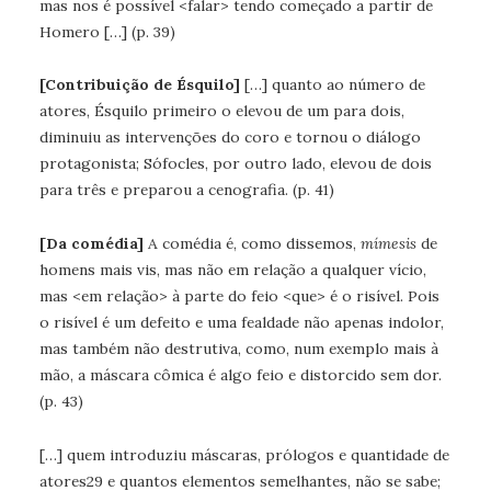
mas nos é possível <falar> tendo começado a partir de
Homero […] (p. 39)
[Contribuição de Ésquilo]
[…] quanto ao número de
atores, Ésquilo primeiro o elevou de um para dois,
diminuiu as intervenções do coro e tornou o diálogo
protagonista; Sófocles, por outro lado, elevou de dois
para três e preparou a cenografia. (p. 41)
[Da comédia]
A comédia é, como dissemos,
mímesis
de
homens mais vis, mas não em relação a qualquer vício,
mas <em relação> à parte do feio <que> é o risível. Pois
o risível é um defeito e uma fealdade não apenas indolor,
mas também não destrutiva, como, num exemplo mais à
mão, a máscara cômica é algo feio e distorcido sem dor.
(p. 43)
[…] quem introduziu máscaras, prólogos e quantidade de
atores29 e quantos elementos semelhantes, não se sabe;