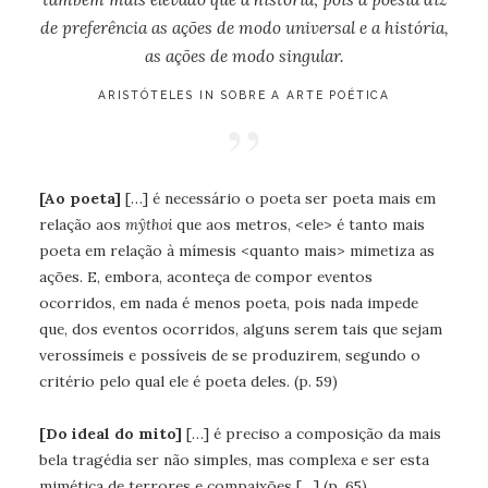
de preferência as ações de modo universal e a história,
as ações de modo singular.
ARISTÓTELES IN SOBRE A ARTE POÉTICA
[Ao poeta]
[…] é necessário o poeta ser poeta mais em
relação aos
mŷthoi
que aos metros, <ele> é tanto mais
poeta em relação à mímesis <quanto mais> mimetiza as
ações. E, embora, aconteça de compor eventos
ocorridos, em nada é menos poeta, pois nada impede
que, dos eventos ocorridos, alguns serem tais que sejam
verossímeis e possíveis de se produzirem, segundo o
critério pelo qual ele é poeta deles. (p. 59)
[Do ideal do mito]
[…] é preciso a composição da mais
bela tragédia ser não simples, mas complexa e ser esta
mimética de terrores e compaixões […] (p. 65)