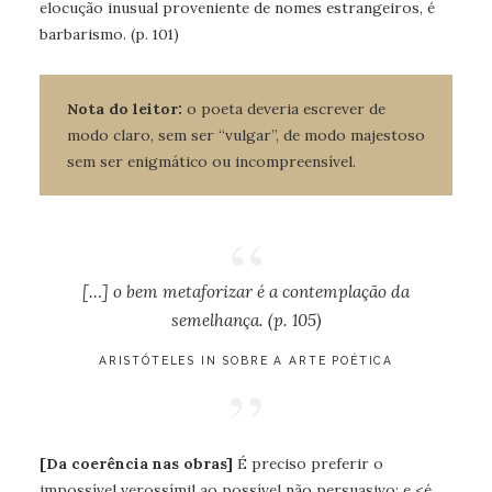
elocução inusual proveniente de nomes estrangeiros, é
barbarismo. (p. 101)
Nota do leitor:
o poeta deveria escrever de
modo claro, sem ser “vulgar”, de modo majestoso
sem ser enigmático ou incompreensível.
[…] o bem metaforizar é a contemplação da
semelhança. (p. 105)
ARISTÓTELES IN SOBRE A ARTE POÉTICA
[Da coerência nas obras]
É preciso preferir o
impossível verossímil ao possível não persuasivo; e <é