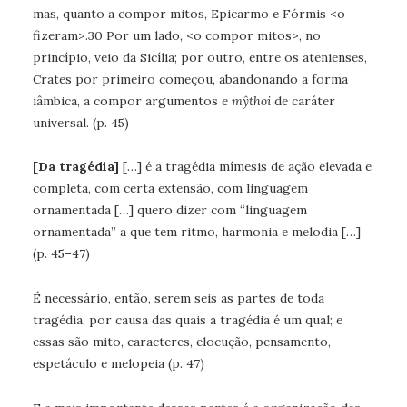
mas, quanto a compor mitos, Epicarmo e Fórmis <o
fizeram>.30 Por um lado, <o compor mitos>, no
princípio, veio da Sicília; por outro, entre os atenienses,
Crates por primeiro começou, abandonando a forma
iâmbica, a compor argumentos e
mŷthoi
de caráter
universal. (p. 45)
[Da tragédia]
[…] é a tragédia mímesis de ação elevada e
completa, com certa extensão, com linguagem
ornamentada […] quero dizer com “linguagem
ornamentada” a que tem ritmo, harmonia e melodia […]
(p. 45–47)
É necessário, então, serem seis as partes de toda
tragédia, por causa das quais a tragédia é um qual; e
essas são mito, caracteres, elocução, pensamento,
espetáculo e melopeia (p. 47)