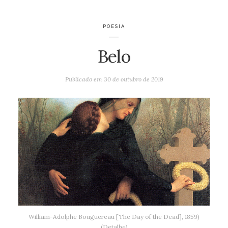
POESIA
Belo
Publicado em
30 de outubro de 2019
William-Adolphe Bouguereau [The Day of the Dead], 1859)
(Detalhe)