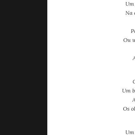
Um 
Na 
P
Ou u
Um b
A
Os o
Um 