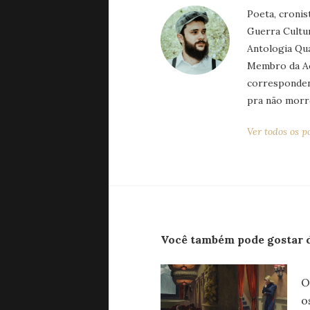
Poeta, cronis
Guerra Cultur
Antologia Qu
Membro da Ac
corresponden
pra não morr
Ver todos os 
Você também pode gostar 
O
o