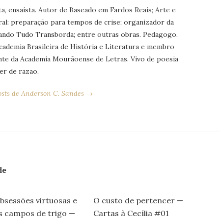
ta, ensaísta. Autor de Baseado em Fardos Reais; Arte e
al: preparação para tempos de crise; organizador da
ando Tudo Transborda; entre outras obras. Pedagogo.
ademia Brasileira de História e Literatura e membro
te da Academia Mourãoense de Letras. Vivo de poesia
er de razão.
posts de Anderson C. Sandes →
de
bsessões virtuosas e
O custo de pertencer —
s campos de trigo —
Cartas à Cecília #01