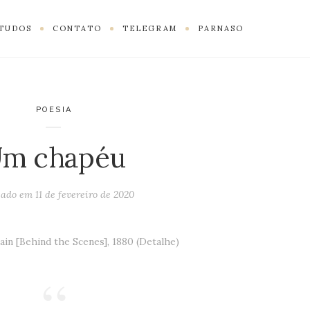
TUDOS
CONTATO
TELEGRAM
PARNASO
POESIA
m chapéu
cado em
11 de fevereiro de 2020
ain [Behind the Scenes], 1880 (Detalhe)