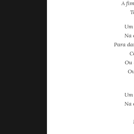
A fim
T
Um 
Na 
Para dar
C
Ou 
Ou
Um 
Na 