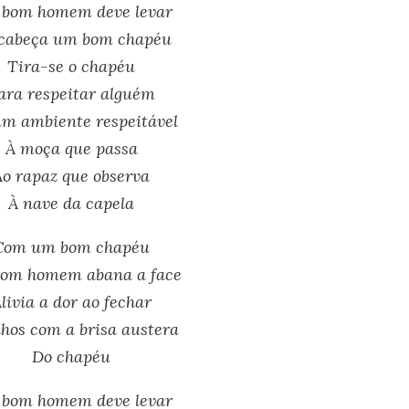
bom homem deve levar
cabeça um bom chapéu
Tira-se o chapéu
ara respeitar alguém
m ambiente respeitável
À moça que passa
Ao rapaz que observa
À nave da capela
Com um bom chapéu
om homem abana a face
livia a dor ao fechar
lhos com a brisa austera
Do chapéu
bom homem deve levar