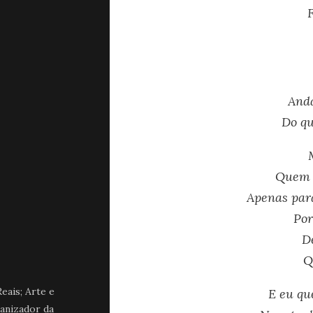
And
Do qu
Quem 
Apenas par
Por
D
Q
eais; Arte e
E eu q
ganizador da