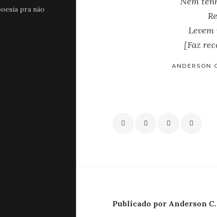
Nem tenh
oesia pra não
Re
Levem 
[Faz rec
ANDERSON C
Publicado por Anderson C.