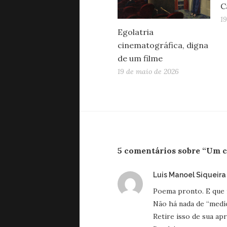
C
1
Egolatria
cinematográfica, digna
de um filme
19 de maio de 2026
5 comentários sobre “Um 
Luis Manoel Siqueira
Poema pronto. E que
Não há nada de “medí
Retire isso de sua ap