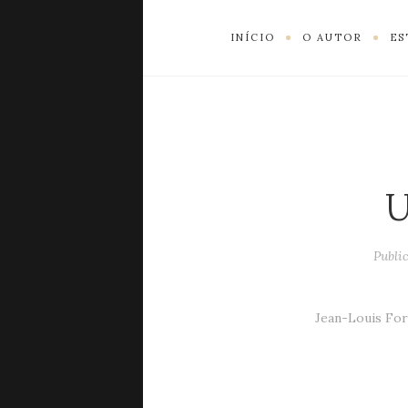
INÍCIO
O AUTOR
ES
U
Publi
Jean-Louis For