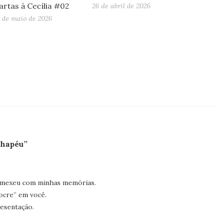
artas à Cecília #02
26 de abril de 2026
9 de maio de 2026
chapéu”
disse:
 mexeu com minhas memórias.
ocre” em você.
resentação.