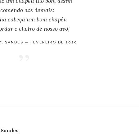
o um chapéu tão bom assim
comendo aos demais:
na cabeça um bom chapéu
ordar o cheiro de nosso avô]
. SANDES — FEVEREIRO DE 2020
 Sandes