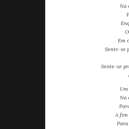
Na 
P
Enq
O
Em c
Sente-se 
Sente-se pr
Um 
Na 
Para
A fim
Para 