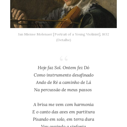
Jan Miense Molenaer [Portrait of a Young Violinist], 1632
(Detalhe)
Hoje faz Sol. Ontem fez Dó
Como instrumento desafinado
Ando de Ré a caminho de Lá
Na percussão de meus passos
A brisa me vem com harmonia
E o canto das aves em partitura
Pisando em solo, em terra dura
Vou ouvindo a sinfonia