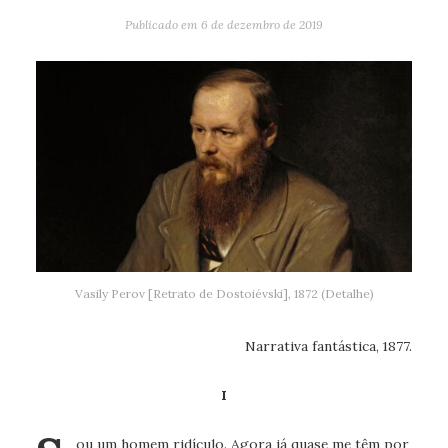
Publicado em
6 de dezembro de 2019
Vasily Perov [Retrato de Dostoiévski], 1872 (Detalhe)
Narrativa fantástica, 1877.
I
ou um homem ridículo. Agora já quase me têm por