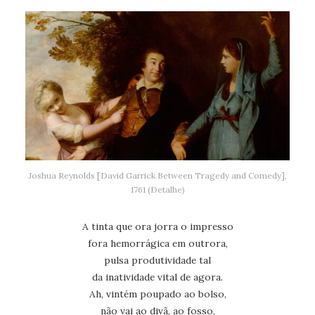
Joshua Reynolds [David Garrick Between Tragedy and Comedy],
1761 (Detalhe)
A tinta que ora jorra o impresso
fora hemorrágica em outrora,
pulsa produtividade tal
da inatividade vital de agora.
Ah, vintém poupado ao bolso,
não vai ao divã, ao fosso,