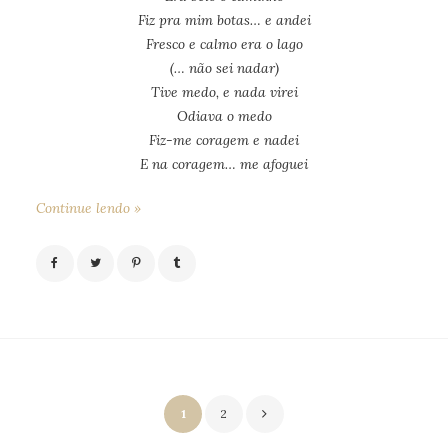
Fiz pra mim botas… e andei
Fresco e calmo era o lago
(… não sei nadar)
Tive medo, e nada virei
Odiava o medo
Fiz-me coragem e nadei
E na coragem… me afoguei
Continue lendo »
Paginação
1
2
de