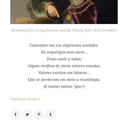
Rembrandt [A Young Scholar and his Tutor], 1629–1630 (Detalhe)
Concentro-me em algaravias amiúdes
De arquétipos mui caros…
Tento ouvir a todos.
Alguns corifeus de meus valores amados,
Valores escritos em lábaros…
Que se perderam em meio à escatologia,
(E tantas outras “gias”)
Continue lendo »